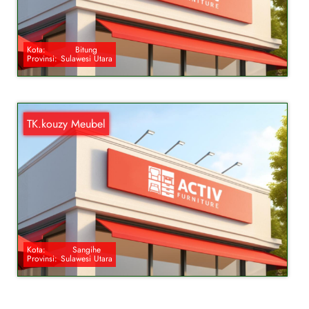
Kota:
Bitung
Provinsi:
Sulawesi Utara
TK.kouzy Meubel
Kota:
Sangihe
Provinsi:
Sulawesi Utara