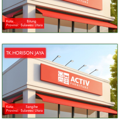
Kota:
Bitung
Provinsi:
Sulawesi Utara
TK.HORISON JAYA
Kota:
Sangihe
Provinsi:
Sulawesi Utara