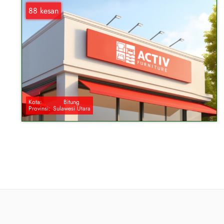
88 kesan
Kota:
Bitung
Provinsi:
Sulawesi Utara