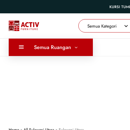
KURSI TUM
Semua Kategori
Semua Ruangan
Home
»
All Sulawesi Utara
»
Sulawesi Utara