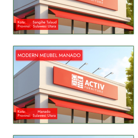
Kota:
Sangihe Talaud
Provinsi:
Sulawesi Utara
MODERN MEUBEL MANADO
Kota:
Manado
Provinsi:
Sulawesi Utara