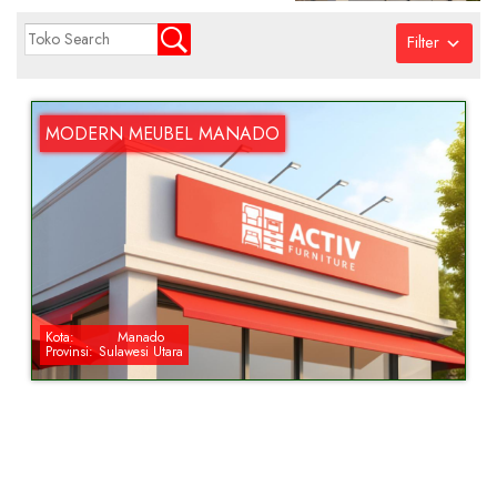
Filter
MODERN MEUBEL MANADO
Kota:
Manado
Provinsi:
Sulawesi Utara