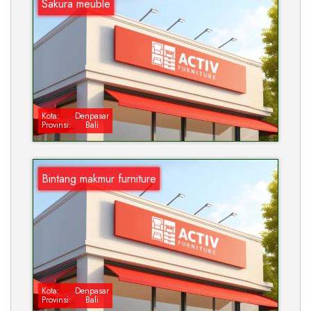
Sakura meuble
Kota:
Denpasar
Provinsi:
Bali
Bintang makmur furniture
Kota:
Denpasar
Provinsi:
Bali