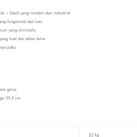
k – black yang modern dan industrial
ang fungsional dan luas
nium yang minimalis
ang kuat dan tahan lama
npa paku
tam gloss
ga 39,5 cm
22 kg