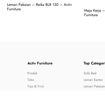
Lemari Pakaian – Reika BLR 130 – Activ
Furniture
Meja Kerja –
Furniture
Activ Furniture
Top Categor
Produk
Sofa Bed
Toko
Lemari Kantor
Tips & Trick
Lemari Pakaian
About Us
Kursi Kantor
Virtual Tour
Meja Rias