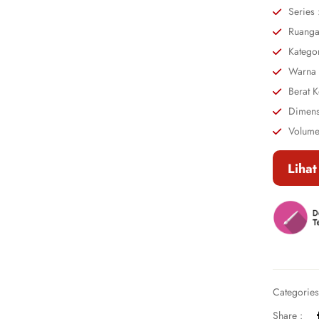
Series 
Ruanga
Katego
Warna 
Berat K
Dimens
Volume
Lihat
Categorie
Share :