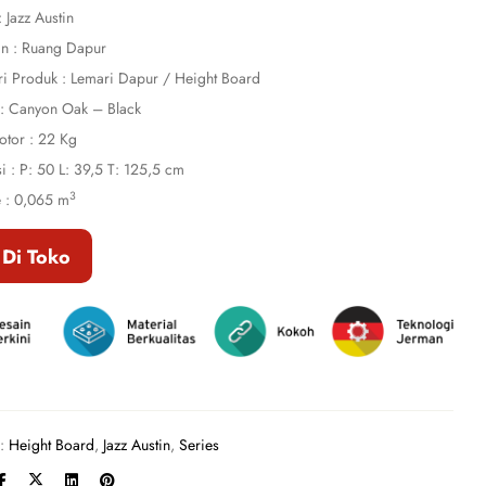
: Jazz Austin
n : Ruang Dapur
ri Produk : Lemari Dapur / Height Board
: Canyon Oak – Black
otor : 22 Kg
i : P: 50 L: 39,5 T: 125,5 cm
3
 : 0,065 m
 Di Toko
s:
Height Board
,
Jazz Austin
,
Series