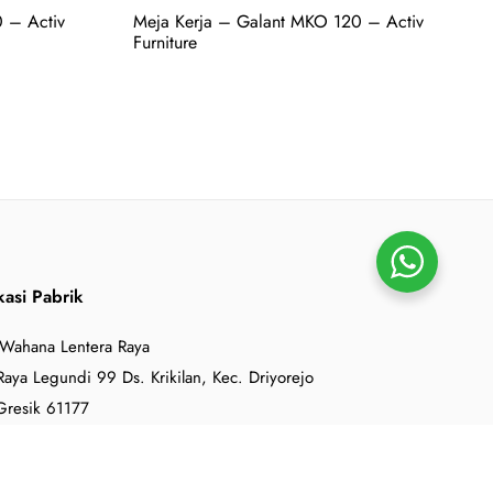
0 – Activ
Meja Kerja – Galant MKO 120 – Activ
Furniture
kasi Pabrik
 Wahana Lentera Raya
 Raya Legundi 99 Ds. Krikilan, Kec. Driyorejo
Gresik 61177
one
: +62 31 8983900
x
: +62 31 8983960