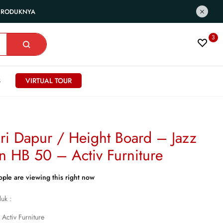
 PRODUKNYA
3
S
VIRTUAL TOUR
ri Dapur / Height Board – Jazz
in HB 50 – Activ Furniture
ple are viewing this right now
duk :
 Activ Furniture