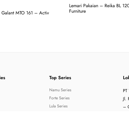
Lemari Pakaian – Reika BL 12
Furniture
 Galant MTO 161 – Activ
ies
Top Series
Lo
Namu Series
PT
Forte Series
Jl.
Lula Series
– 
Poku Series
Ph
Kent Series
Fa