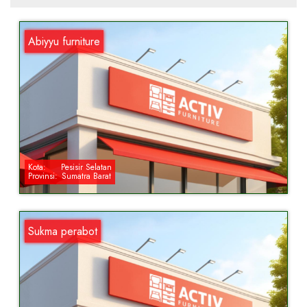
Abiyyu furniture
Kota:
Pesisir Selatan
Provinsi:
Sumatra Barat
Sukma perabot