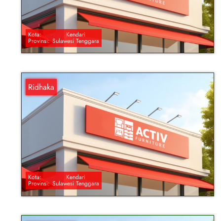
Kota:
Kendari
Provinsi:
Sulawesi Tenggara
Ridhaka
Kota:
Kendari
Provinsi:
Sulawesi Tenggara