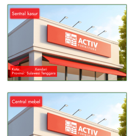
Sentral kasur
Kota:
Kendari
Provinsi:
Sulawesi Tenggara
Central mebel