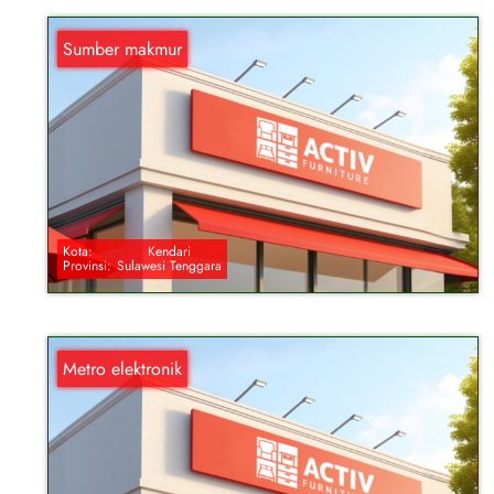
Sumber makmur
Kota:
Kendari
Provinsi:
Sulawesi Tenggara
Metro elektronik