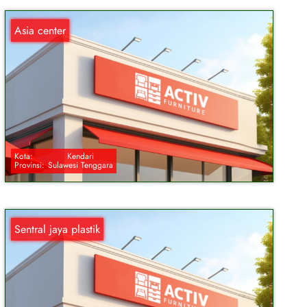
Asia center
Kota:
Kendari
Provinsi:
Sulawesi Tenggara
Sentral jaya plastik