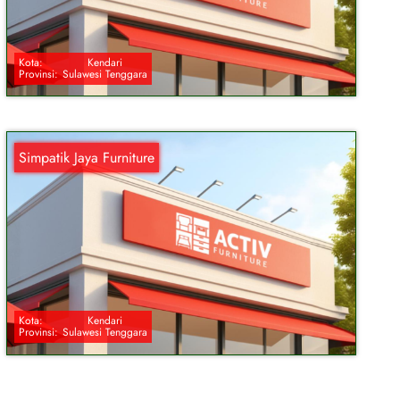
Kota:
Kendari
Provinsi:
Sulawesi Tenggara
Simpatik Jaya Furniture
Kota:
Kendari
Provinsi:
Sulawesi Tenggara