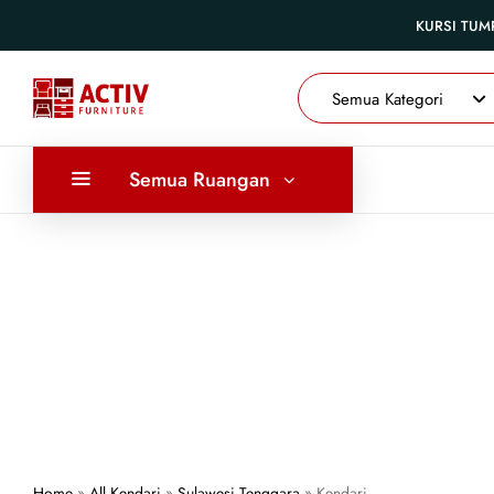
KURSI TUM
Semua Kategori
Semua Ruangan
Home
»
All Kendari
»
Sulawesi Tenggara
»
Kendari