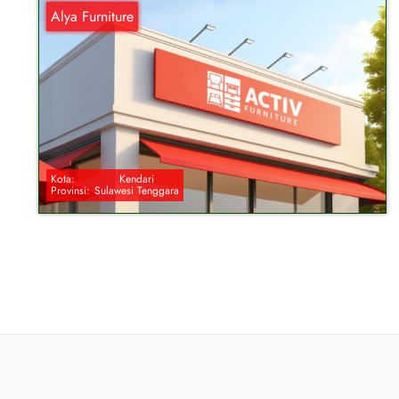
Alya Furniture
Kota:
Kendari
Provinsi:
Sulawesi Tenggara