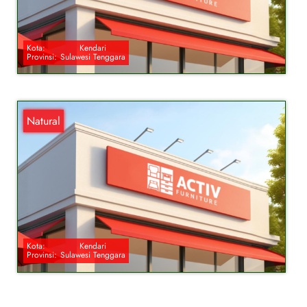
Kota:
Kendari
Provinsi:
Sulawesi Tenggara
Natural
Kota:
Kendari
Provinsi:
Sulawesi Tenggara