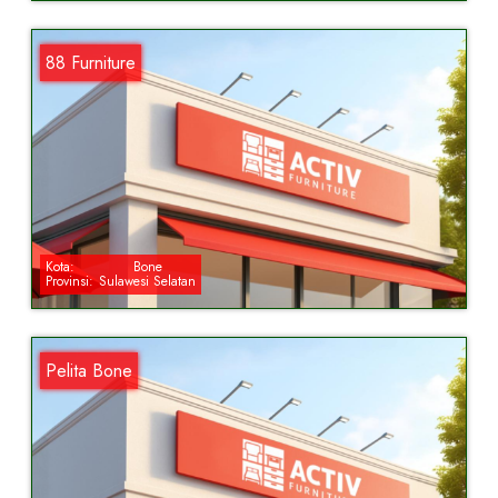
88 Furniture
Kota:
Bone
Provinsi:
Sulawesi Selatan
Pelita Bone