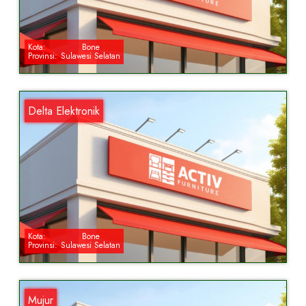
Kota:
Bone
Provinsi:
Sulawesi Selatan
Delta Elektronik
Kota:
Bone
Provinsi:
Sulawesi Selatan
Mujur