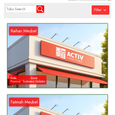
Filter
Raihan Meubel
Kota:
Bone
Provinsi:
Sulawesi Selatan
Fatimah Meubel