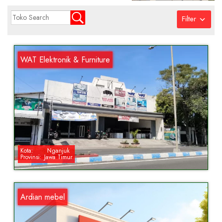
Filter
WAT Elektronik & Furniture
Kota:
Nganjuk
Provinsi:
Jawa Timur
Ardian mebel