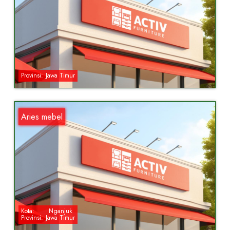
Provinsi:
Jawa Timur
Aries mebel
Kota:
Nganjuk
Provinsi:
Jawa Timur