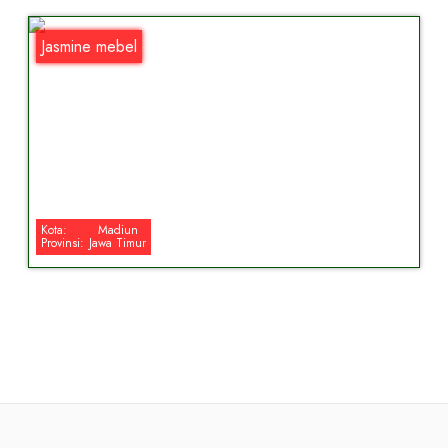
Jasmine mebel
Kota:
Madiun
Provinsi:
Jawa Timur