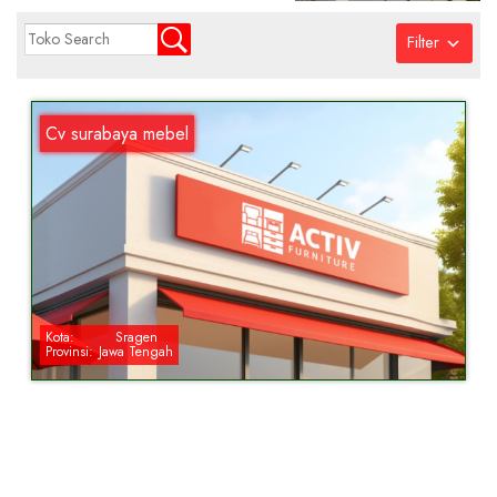
Filter
Cv surabaya mebel
Kota:
Sragen
Provinsi:
Jawa Tengah