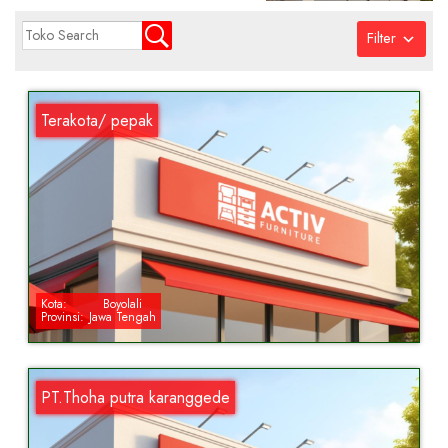
Filter
Terakota/ pepak
Kota:
Boyolali
Provinsi:
Jawa Tengah
PT.Thoha putra karanggede