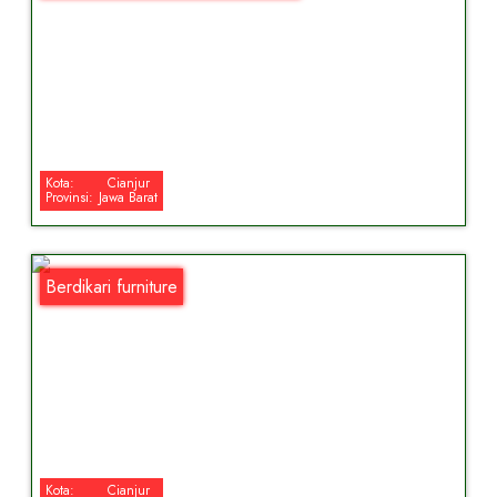
Kota:
Cianjur
Provinsi:
Jawa Barat
Berdikari furniture
Kota:
Cianjur