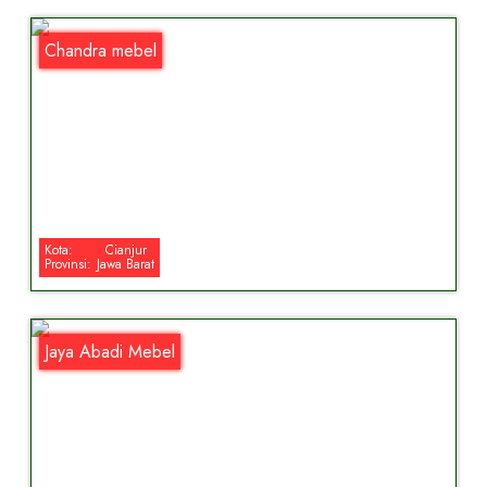
Chandra mebel
Kota:
Cianjur
Provinsi:
Jawa Barat
Jaya Abadi Mebel