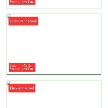
Provinsi:
Jawa Barat
Chandra mebeul
Kota:
Cianjur
Provinsi:
Jawa Barat
Happy meubel